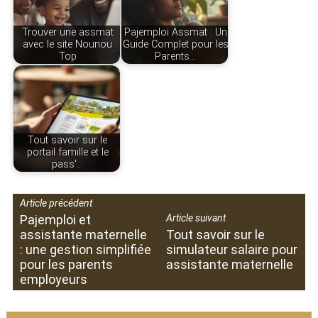
Trouver une assmat
Pajemploi Assmat : Un
avec le site Nounou
Guide Complet pour les
Top
Parents…
Tout savoir sur le
portail famille et le
pass'…
Article précédent
Pajemploi et
Article suivant
assistante maternelle
Tout savoir sur le
: une gestion simplifiée
simulateur salaire pour
pour les parents
assistante maternelle
employeurs